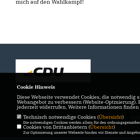
mich auf den Wahlkampf!
Cookie Hinweis
Diese Webseite verwendet Cookies, die notwendig si
Webangebot zu verbessern (Website-Optmierung). Fü
jederzeit widerrufen. Weitere Informationen finden
Technisch notwendige Cookies (
Übersicht
)
IMPRESSUM
DATENSCHUTZ
KONTAKT
MI
Die notwendigen Cookies werden allein für den ordnungsgemäßen 
Cookies von Drittanbietern (
Übersicht
)
Zur Optimierung unserer Webseite binden wir Dienste und Angebot