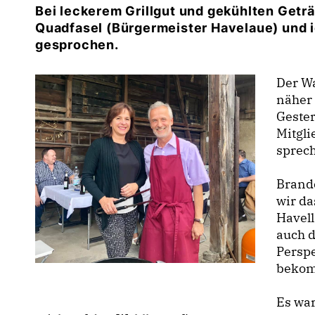
Bei leckerem Grillgut und gekühlten Getr
Quadfasel (Bürgermeister Havelaue) und
gesprochen.
Der W
näher 
Geste
Mitgli
sprec
Brand
wir da
Havel
auch d
Perspe
bekom
Es war