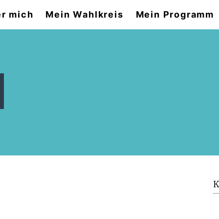
r mich
Mein Wahlkreis
Mein Programm
K
9