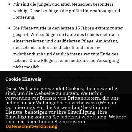
Mir sind die jungen und alten Menschen besonders
wichtig. Diese benötigen die größte Unterstützung und
Förderung.
Die Pflege wurde in den letzten 15 Jahren extrem runter
gespart. Wir benötigen im Laufe des Lebens mehrfach
einer versierten und qualifizierten Pflege. Am Anfang
des Lebens, unterschiedlich oft und intensiv
zwischendurch und deutlich intensiver zum Ende des
Lebens. Ohne Pflege ist eine medizinische Versorgung
nicht möglich.
An Pflege zu sparen ist ein Angriff auf das Leben.
Cookie Hinweis
Diese Webseite verwendet Cookies, die notwendig
sind, um die Webseite zu nutzen. Weiterhin
verwenden wir Dienste von Drittanbietern, die uns
helfen, unser Webangebot zu verbessern (Website-
Optmierung). Für die Verwendung bestimmter
Dienste, benötigen wir Ihre Einwilligung. Ihre
Einwilligung können Sie jederzeit widerrufen. Weitere
Informationen finden Sie in unserer
IMPRESSUM
Datenschutzerklärung
.
DATENSCHUTZ